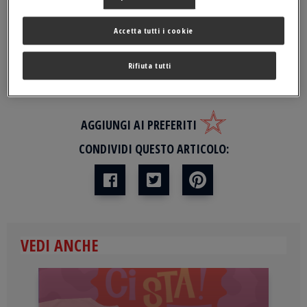
Un
tipico piatto fritto
del
Made in Italy
si sposa con un
cocktail
Accetta tutti i cookie
dalle tinte internazionali ma totalmente tricolore, ecco l’
aperitivo
Sanbittèr
irresistibile. L’incontro di
drink
e
appetizer
non potrebbe
Rifiuta tutti
essere più fruttuoso.
AGGIUNGI AI PREFERITI
CONDIVIDI QUESTO ARTICOLO:
VEDI ANCHE