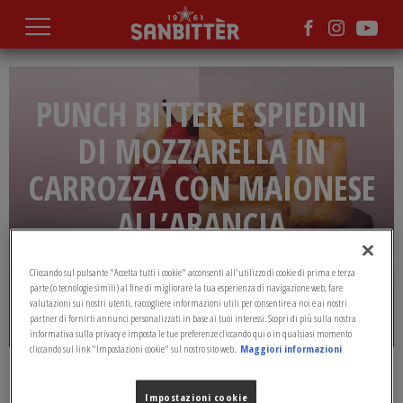
Salta
al
contenuto
principale
PUNCH BITTER E SPIEDINI
DI MOZZARELLA IN
CARROZZA CON MAIONESE
ALL’ARANCIA
Cliccando sul pulsante "Accetta tutti i cookie" acconsenti all'utilizzo di cookie di prima e terza
L’idea giusta per un aperitivo all’insegna del
parte (o tecnologie simili) al fine di migliorare la tua esperienza di navigazione web, fare
gusto è quella offerta dal drink Sanbittèr,
valutazioni sui nostri utenti, raccogliere informazioni utili per consentire a noi e ai nostri
ideale per questo mix di sapori.
partner di fornirti annunci personalizzati in base ai tuoi interessi. Scopri di più sulla nostra
informativa sulla privacy e imposta le tue preferenze cliccando qui o in qualsiasi momento
cliccando sul link "Impostazioni cookie" sul nostro sito web.
Maggiori informazioni
MAGAZINE
DRINK
Impostazioni cookie