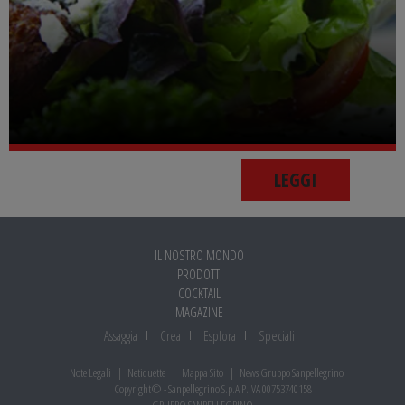
LEGGI
IL NOSTRO MONDO
PRODOTTI
COCKTAIL
MAGAZINE
Assaggia
Crea
Esplora
Speciali
Note Legali
Netiquette
Mappa Sito
News Gruppo Sanpellegrino
Copyright© - Sanpellegrino S.p.A P.IVA 00753740158