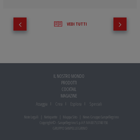
VEDI TUTTI
IL NOSTRO MONDO
PRODOTTI
COCKTAIL
MAGAZINE
Assaggia
Crea
Esplora
Speciali
Note Legali
Netiquette
Mappa Sito
News Gruppo Sanpellegrino
Copyright© - Sanpellegrino S.p.A P.IVA 00753740158
GRUPPO SANPELLEGRINO