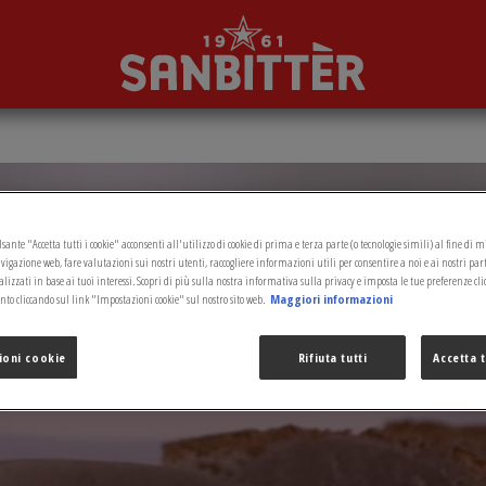
sante "Accetta tutti i cookie" acconsenti all'utilizzo di cookie di prima e terza parte (o tecnologie simili) al fine di 
vigazione web, fare valutazioni sui nostri utenti, raccogliere informazioni utili per consentire a noi e ai nostri par
izzati in base ai tuoi interessi. Scopri di più sulla nostra informativa sulla privacy e imposta le tue preferenze cli
o cliccando sul link "Impostazioni cookie" sul nostro sito web.
Maggiori informazioni
ioni cookie
Rifiuta tutti
Accetta t