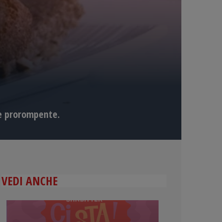
 e prorompente.
VEDI ANCHE