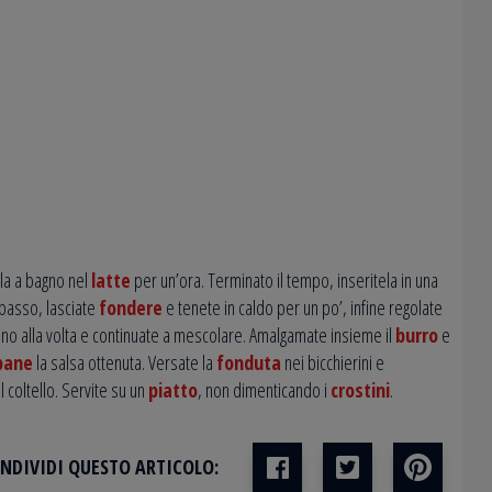
la a bagno nel
latte
per un’ora. Terminato il tempo, inseritela in una
basso, lasciate
fondere
e tenete in caldo per un po’, infine regolate
no alla volta e continuate a mescolare. Amalgamate insieme il
burro
e
pane
la salsa ottenuta. Versate la
fonduta
nei bicchierini e
al coltello. Servite su un
piatto
, non dimenticando i
crostini
.
NDIVIDI QUESTO ARTICOLO: