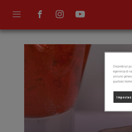
Salta
al
contenuto
principale
Cliccando sul pul
esperienza di na
annunci personal
qualsiasi moment
Impostaz