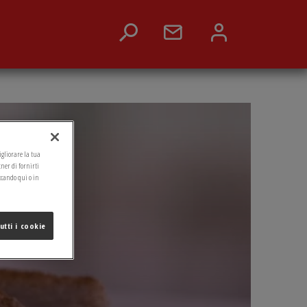
migliorare la tua
tner di fornirti
ccando qui o in
utti i cookie