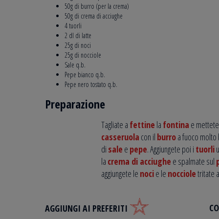
50g di burro (per la crema)
50g di crema di acciughe
4 tuorli
2 dl di latte
25g di noci
25g di nocciole
Sale q.b.
Pepe bianco q.b.
Pepe nero tostato q.b.
Preparazione
Tagliate a
fettine
la
fontina
e mettete
casseruola
con il
burro
a fuoco molto 
di
sale
e
pepe
. Aggiungete poi i
tuorli
u
la
crema di acciughe
e spalmate sul
aggiungete le
noci
e le
nocciole
tritate 
CO
AGGIUNGI AI PREFERITI