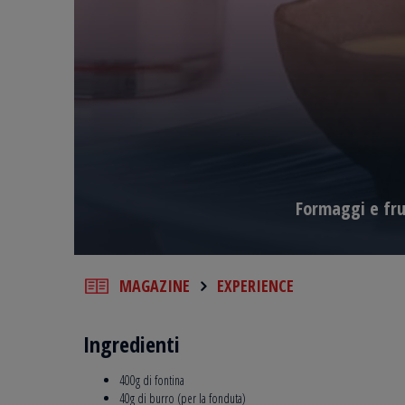
Formaggi e fru
MAGAZINE
EXPERIENCE
Ingredienti
400g di fontina
40g di burro (per la fonduta)