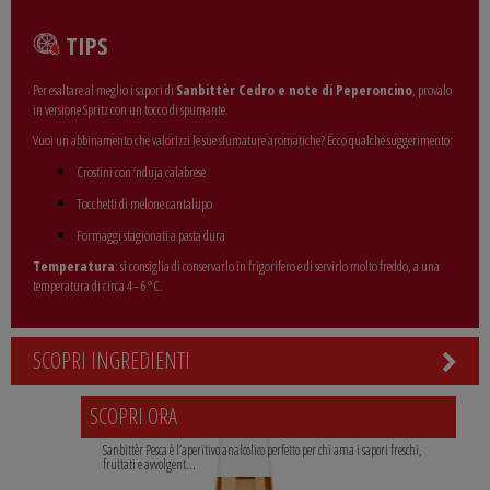
TIPS
Per esaltare al meglio i sapori di
Sanbittèr Cedro e note di Peperoncino
, provalo
in versione Spritz con un tocco di spumante.
Vuoi un abbinamento che valorizzi le sue sfumature aromatiche? Ecco qualche suggerimento:
Crostini con ‘nduja calabrese
Tocchetti di melone cantalupo
Formaggi stagionati a pasta dura
Temperatura
: si consiglia di conservarlo in frigorifero e di servirlo molto freddo, a una
temperatura di circa 4–6 °C.
SCOPRI INGREDIENTI
SCOPRI ORA
Sanbittèr Pesca è l’aperitivo analcolico perfetto per chi ama i sapori freschi,
fruttati e avvolgent...