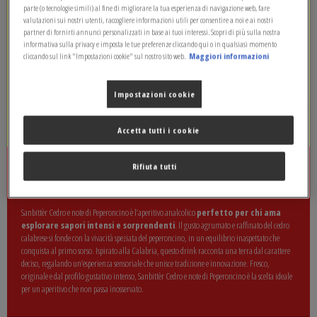
parte (o tecnologie simili) al fine di migliorare la tua esperienza di navigazione web, fare
valutazioni sui nostri utenti, raccogliere informazioni utili per consentire a noi e ai nostri
partner di fornirti annunci personalizzati in base ai tuoi interessi. Scopri di più sulla nostra
informativa sulla privacy e imposta le tue preferenze cliccando qui o in qualsiasi momento
cliccando sul link "Impostazioni cookie" sul nostro sito web.
Maggiori informazioni
Impostazioni cookie
Accetta tutti i cookie
Rifiuta tutti
SANBITTÈR CEDRO E NOTE DI PEPERONCINO
Sanbittèr Cedro e note di Peperoncino è l’aperitivo analcolico
perfetto per chi ama
esplorare sapori intensi e sorprendenti
. Il gusto agrumato e raffinato del cedro
calabrese si fonde con la vivacità speziata del peperoncino, in un equilibrio inaspettato che
conquista al primo sorso. Ispirato alla Calabria, questo drink racconta una terra dal carattere
deciso, regalando un’esperienza sensoriale che unisce tradizione e innovazione. Fresco,
originale e dal profilo gustativo intenso, Sanbittèr Cedro e note di Peperoncino è la scelta ideale
per un aperitivo che non passa inosservato.