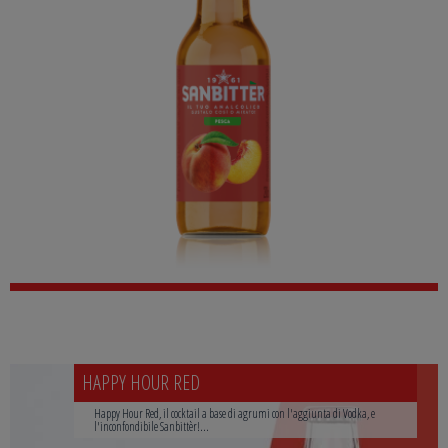
HAPPY HOUR RED
Happy Hour Red, il cocktail a base di agrumi con l'aggiunta di Vodka, e
l'inconfondibile Sanbittèr!...