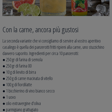
Con la carne, ancora più gustosi
La seconda variante che vi consigliamo di servire al vostro aperitivo
casalingo è quella dei panzerotti fritti ripieni alla carne, uno stuzzichino
davvero saporito. Ingredienti per circa 10 panzerotti:
● 250 gr di farina di semola
● 250 gr di farina 00
● 10 g di lievito di birra
● 250 g di carne macinata di vitello
● 100 g di fiordilatte
● 1 bicchierino di vino bianco secco
● 1 uovo
● olio extravergine d’oliva
● parmigiano grattugiato