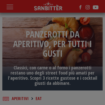
Salta
al
contenuto
principale
PANZEROTTI DA
APERITIVO, PER TUTTI I
GUSTI
Classici, con carne o al forno i panzerotti
restano uno degli street food più amati per
l'aperitivo. Scopri 3 ricette gustose e i cocktail
giusti da abbinare.
APERITIVI
EAT