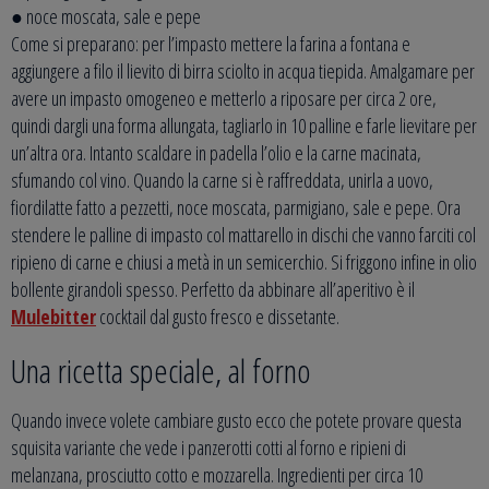
● noce moscata, sale e pepe
Come si preparano: per l’impasto mettere la farina a fontana e
aggiungere a filo il lievito di birra sciolto in acqua tiepida. Amalgamare per
avere un impasto omogeneo e metterlo a riposare per circa 2 ore,
quindi dargli una forma allungata, tagliarlo in 10 palline e farle lievitare per
un’altra ora. Intanto scaldare in padella l’olio e la carne macinata,
sfumando col vino. Quando la carne si è raffreddata, unirla a uovo,
fiordilatte fatto a pezzetti, noce moscata, parmigiano, sale e pepe. Ora
stendere le palline di impasto col mattarello in dischi che vanno farciti col
ripieno di carne e chiusi a metà in un semicerchio. Si friggono infine in olio
bollente girandoli spesso. Perfetto da abbinare all’aperitivo è il
Mulebitter
cocktail dal gusto fresco e dissetante.
Una ricetta speciale, al forno
Quando invece volete cambiare gusto ecco che potete provare questa
squisita variante che vede i panzerotti cotti al forno e ripieni di
melanzana, prosciutto cotto e mozzarella. Ingredienti per circa 10