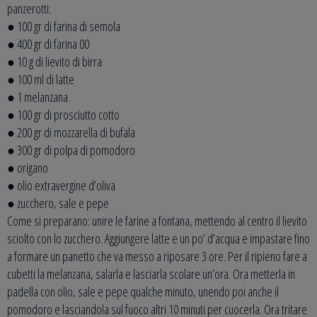
panzerotti:
● 100 gr di farina di semola
● 400 gr di farina 00
● 10 g di lievito di birra
● 100 ml di latte
● 1 melanzana
● 100 gr di prosciutto cotto
● 200 gr di mozzarella di bufala
● 300 gr di polpa di pomodoro
● origano
● olio extravergine d’oliva
● zucchero, sale e pepe
Come si preparano: unire le farine a fontana, mettendo al centro il lievito
sciolto con lo zucchero. Aggiungere latte e un po’ d’acqua e impastare fino
a formare un panetto che va messo a riposare 3 ore. Per il ripieno fare a
cubetti la melanzana, salarla e lasciarla scolare un’ora. Ora metterla in
padella con olio, sale e pepe qualche minuto, unendo poi anche il
pomodoro e lasciandola sul fuoco altri 10 minuti per cuocerla. Ora tritare