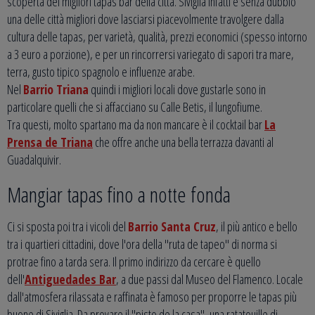
scoperta dei migliori tapas bar della città. Siviglia infatti è senza dubbio
una delle città migliori dove lasciarsi piacevolmente travolgere dalla
cultura delle tapas, per varietà, qualità, prezzi economici (spesso intorno
a 3 euro a porzione), e per un rincorrersi variegato di sapori tra mare,
terra, gusto tipico spagnolo e influenze arabe.
Nel
Barrio Triana
quindi i migliori locali dove gustarle sono in
particolare quelli che si affacciano su Calle Betis, il lungofiume.
Tra questi, molto spartano ma da non mancare è il cocktail bar
La
Prensa de Triana
che offre anche una bella terrazza davanti al
Guadalquivir.
Mangiar tapas fino a notte fonda
Ci si sposta poi tra i vicoli del
Barrio Santa Cruz
, il più antico e bello
tra i quartieri cittadini, dove l'ora della "ruta de tapeo" di norma si
protrae fino a tarda sera. Il primo indirizzo da cercare è quello
dell'
Antiguedades Bar
, a due passi dal Museo del Flamenco. Locale
dall'atmosfera rilassata e raffinata è famoso per proporre le tapas più
buone di Siviglia. Da provare il "pisto de la casa", una ratatouille di