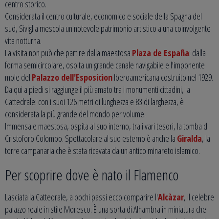
centro storico.
Considerata il centro culturale, economico e sociale della Spagna del
sud, Siviglia mescola un notevole patrimonio artistico a una coinvolgente
vita notturna.
La visita non può che partire dalla maestosa
Plaza de España
: dalla
forma semicircolare, ospita un grande canale navigabile e l'imponente
mole del
Palazzo dell'Esposicìon
Iberoamericana costruito nel 1929.
Da qui a piedi si raggiunge il più amato tra i monumenti cittadini, la
Cattedrale: con i suoi 126 metri di lunghezza e 83 di larghezza, è
considerata la più grande del mondo per volume.
Immensa e maestosa, ospita al suo interno, tra i vari tesori, la tomba di
Cristoforo Colombo. Spettacolare al suo esterno è anche la
Giralda
, la
torre campanaria che è stata ricavata da un antico minareto islamico.
Per scoprire dove è nato il Flamenco
Lasciata la Cattedrale, a pochi passi ecco comparire l'
Alcàzar
, il celebre
palazzo reale in stile Moresco. È una sorta di Alhambra in miniatura che