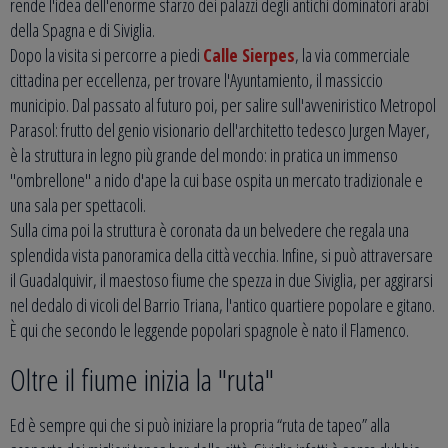
rende l'idea dell'enorme sfarzo dei palazzi degli antichi dominatori arabi
della Spagna e di Siviglia.
Dopo la visita si percorre a piedi
Calle Sierpes
, la via commerciale
cittadina per eccellenza, per trovare l'Ayuntamiento, il massiccio
municipio. Dal passato al futuro poi, per salire sull'avveniristico Metropol
Parasol: frutto del genio visionario dell'architetto tedesco Jurgen Mayer,
è la struttura in legno più grande del mondo: in pratica un immenso
"ombrellone" a nido d'ape la cui base ospita un mercato tradizionale e
una sala per spettacoli.
Sulla cima poi la struttura è coronata da un belvedere che regala una
splendida vista panoramica della città vecchia. Infine, si può attraversare
il Guadalquivir, il maestoso fiume che spezza in due Siviglia, per aggirarsi
nel dedalo di vicoli del Barrio Triana, l'antico quartiere popolare e gitano.
È qui che secondo le leggende popolari spagnole è nato il Flamenco.
Oltre il fiume inizia la "ruta"
Ed è sempre qui che si può iniziare la propria “ruta de tapeo” alla