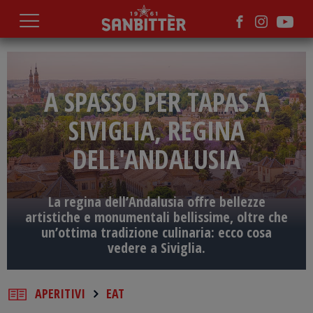
Salta
al
contenuto
principale
A SPASSO PER TAPAS A
SIVIGLIA, REGINA
DELL'ANDALUSIA
La regina dell’Andalusia offre bellezze
artistiche e monumentali bellissime, oltre che
un’ottima tradizione culinaria: ecco cosa
vedere a Siviglia.
APERITIVI
EAT