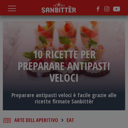
Salta
al
contenuto
principale
10 RICETTE PER
PREPARARE ANTIPASTI
VELOCI
Preparare antipasti veloci è facile grazie alle
ricette firmate Sanbittèr
ARTE DELL APERITIVO
EAT