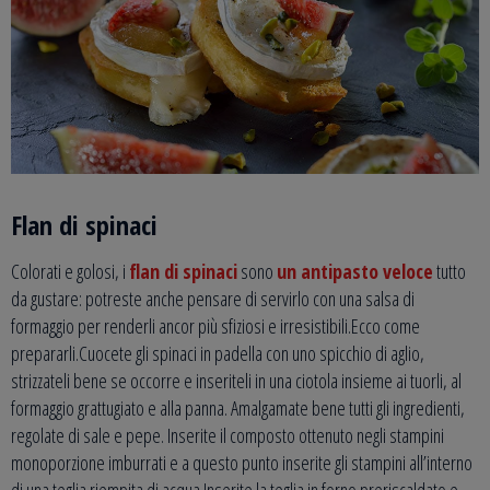
Flan di spinaci
Colorati e golosi, i
flan di spinaci
sono
un antipasto veloce
tutto
da gustare: potreste anche pensare di servirlo con una salsa di
formaggio per renderli ancor più sfiziosi e irresistibili.Ecco come
prepararli.Cuocete gli spinaci in padella con uno spicchio di aglio,
strizzateli bene se occorre e inseriteli in una ciotola insieme ai tuorli, al
formaggio grattugiato e alla panna. Amalgamate bene tutti gli ingredienti,
regolate di sale e pepe. Inserite il composto ottenuto negli stampini
monoporzione imburrati e a questo punto inserite gli stampini all’interno
di una teglia riempita di acqua.Inserite la teglia in forno preriscaldato e