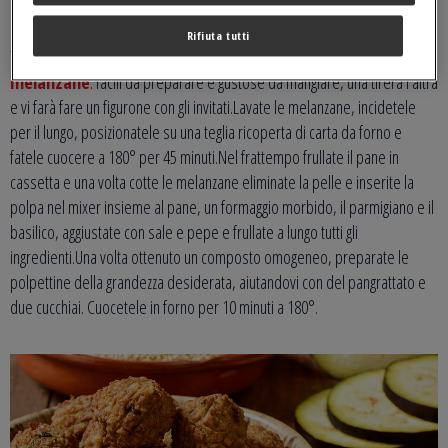
Polpettine di melanzane
Rifiuta tutti
Tra gli
antipasti veloci
, non fate mancare delle
polpettine di
melanzane
: facili da preparare e gustose da mangiare, una tirerà l’altra
e vi farà fare un figurone con gli invitati.Lavate le melanzane, incidetele
per il lungo, posizionatele su una teglia ricoperta di carta da forno e
fatele cuocere a 180° per 45 minuti.Nel frattempo frullate il pane in
cassetta e una volta cotte le melanzane eliminate la pelle e inserite la
polpa nel mixer insieme al pane, un formaggio morbido, il parmigiano e il
basilico, aggiustate con sale e pepe e frullate a lungo tutti gli
ingredienti.Una volta ottenuto un composto omogeneo, preparate le
polpettine della grandezza desiderata, aiutandovi con del pangrattato e
due cucchiai. Cuocetele in forno per 10 minuti a 180°.