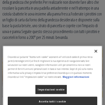
della grandezza che preferite.Per realizzarle non dovrete fare altro che
rosolare la pancetta in una padella antiaderente e nel frattempo in una
ciotola sbattete le uova insieme alla panna fresca.Foderate i pirottini con
un foglio di carta da forno della grandezza desiderata e disponete sulla
base la pasta brisée, uno strato di pancetta e coprite con l’impasto di
uova e panna.Seguite questo stesso procedimento con tutti i pirottini e
cuoceteli in forno a 200° per 25 minuti. bevanda.
Cliccando sul pulsante "Accetta tutti i cookie" acconsenti all'utilizzo di cookie di prima e terza
parte (o tecnologie simili) al fine di migliorare la tua esperienza di navigazione web, fare
valutazioni sui nostri utenti, raccogliere informazioni utili per consentire a noi e ai nostri
partner di fornirti annunci personalizzati in base ai tuoi interessi. Scopri di più sulla nostra
informativa sulla privacy e imposta le tue preferenze cliccando qui o in qualsiasi momento
cliccando sul link "Impostazioni cookie" sul nostro sito web.
Maggiori informazioni
Impostazioni cookie
Accetta tutti i cookie