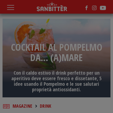
Salta
al
contenuto
principale
COCKTAIL AL POMPELMO
DA... (A)MARE
Con il caldo estivo il drink perfetto per un
aperitivo deve essere fresco e dissetante, 5
idee usando il Pompelmo e le sue salutari
proprietà antiossidanti.
MAGAZINE
DRINK