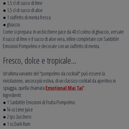
● 1,5 cl di succo di lime
● 1,5 cl di succo di aloe
● 1 ciuffetto di menta fresca
● ghiaccio
Come si prepara: In un bicchiere juice da 40 cl colmo di ghiaccio, versate
il succo di lime e il succo di aloe vera, infine completate con Sanbittèr
Emozioni Pompelmo e decorate con un ciuffetto di menta.
Fresco, dolce e tropicale…
Un'ultima variante del "pompelmo da cocktail" può essere la
rivisitazione, ancora più estiva, di un classico cocktail da aperitivo in
spiaggia, quella chiamata
Emotional Mai Tai
*.
Ingredienti:
● 1 Sanbittèr Emozioni di Frutta Pompelmo
● ¾ oz Lime Juice
● 2 tps Zucchero
● 1 oz Dark Rum