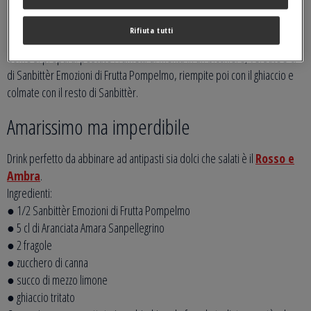
● 1 Sanbittèr Emozioni di Frutta Pompelmo
● 2 rametti di menta fresca
Rifiuta tutti
● ghiaccio
Come si prepara: pestate i rametti di menta in un bicchiere, versate 5 cl
di Sanbittèr Emozioni di Frutta Pompelmo, riempite poi con il ghiaccio e
colmate con il resto di Sanbittèr.
Amarissimo ma imperdibile
Drink perfetto da abbinare ad antipasti sia dolci che salati è il
Rosso e
Ambra
.
Ingredienti:
● 1/2 Sanbittèr Emozioni di Frutta Pompelmo
● 5 cl di Aranciata Amara Sanpellegrino
● 2 fragole
● zucchero di canna
● succo di mezzo limone
● ghiaccio tritato