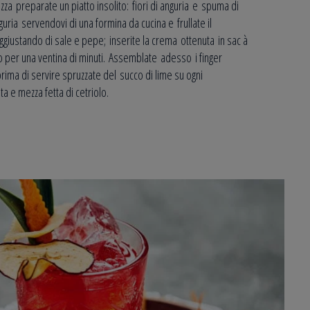
zza preparate un piatto insolito: fiori di anguria e spuma di
guria servendovi di una formina da cucina e frullate il
aggiustando di sale e pepe; inserite la crema ottenuta in sac à
ro per una ventina di minuti. Assemblate adesso i finger
ima di servire spruzzate del succo di lime su ogni
a e mezza fetta di cetriolo.