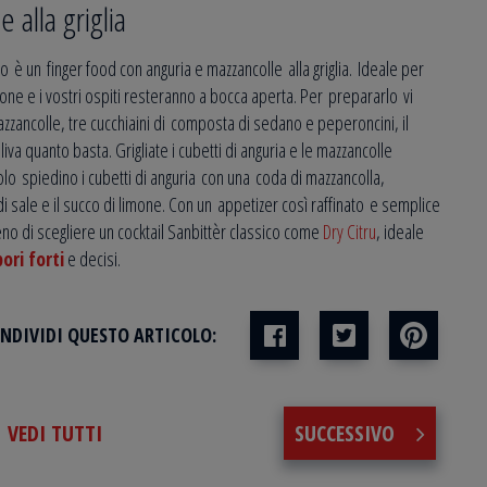
 alla griglia
vo è un finger food con anguria e mazzancolle alla griglia. Ideale per
urone e i vostri ospiti resteranno a bocca aperta. Per prepararlo vi
zzancolle, tre cucchiaini di composta di sedano e peperoncini, il
iva quanto basta. Grigliate i cubetti di anguria e le mazzancolle
colo spiedino i cubetti di anguria con una coda di mazzancolla,
i sale e il succo di limone. Con un appetizer così raffinato e semplice
no di scegliere un cocktail Sanbittèr classico come
Dry Citru
, ideale
ori forti
e decisi.
NDIVIDI QUESTO ARTICOLO:
VEDI TUTTI
SUCCESSIVO