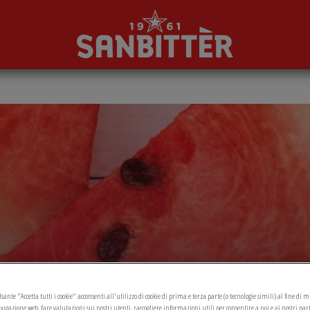
sante "Accetta tutti i cookie" acconsenti all'utilizzo di cookie di prima e terza parte (o tecnologie simili) al fine di 
vigazione web, fare valutazioni sui nostri utenti, raccogliere informazioni utili per consentire a noi e ai nostri par