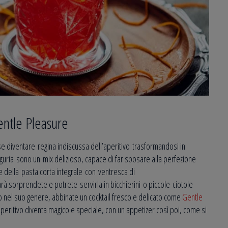
entle Pleasure
e diventare regina indiscussa dell’aperitivo trasformandosi in
nguria sono un mix delizioso, capace di far sposare alla perfezione
te della pasta corta integrale con ventresca di
sarà sorprendete e potrete servirla in bicchierini o piccole ciotole
nico nel suo genere, abbinate un cocktail fresco e delicato come
Gentle
peritivo diventa magico e speciale, con un appetizer così poi, come si