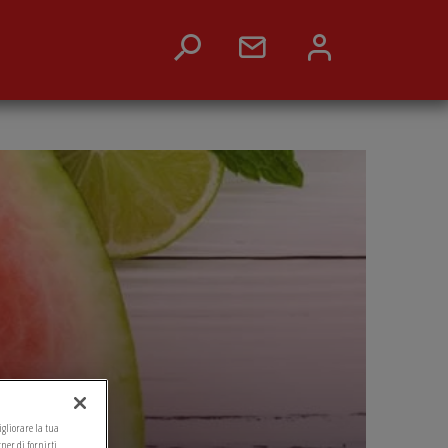
migliorare la tua
tner di fornirti