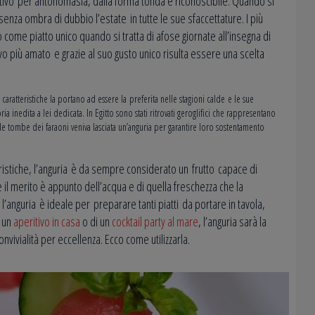
estivo per antonomasia, dalla forma tonda e riconoscibile. Quando si
enza ombra di dubbio l’estate in tutte le sue sfaccettature. I più
o come piatto unico quando si tratta di afose giornate all’insegna di
tivo più amato e grazie al suo gusto unico risulta essere una scelta
ratteristiche la portano ad essere la preferita nelle stagioni calde e le sue
ia inedita a lei dedicata. In Egitto sono stati ritrovati geroglifici che rappresentano
lle tombe dei faraoni veniva lasciata un’anguria per garantire loro sostentamento
ristiche, l’anguria è da sempre considerato un frutto capace di
il merito è appunto dell’acqua e di quella freschezza che la
e l’anguria è ideale per preparare tanti piatti da portare in tavola,
i un
aperitivo in casa
o di un
cocktail party al mare
, l’anguria sarà la
vivialità per eccellenza. Ecco come utilizzarla.