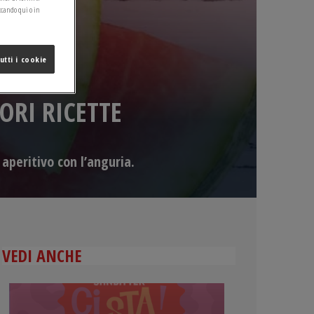
ccando qui o in
utti i cookie
ORI RICETTE
 aperitivo con l’anguria.
VEDI ANCHE