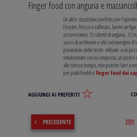
Finger food con anguria e mazzancolle
Un altro stuzzichino perfetto per l’aperiti
l’estate, fresco e raffinato, farete un fig
occorreranno 12 cubetti di anguria, 12 ma
succo di un limone e olio extravergine d’ol
privandole delle teste: infilzate a un pic
emulsionate con la composta, un pizzico d
allo stesso tempo, non potrete fare a me
per piatti freddi e
finger food dai sap
CO
AGGIUNGI AI PREFERITI
PRECEDENTE