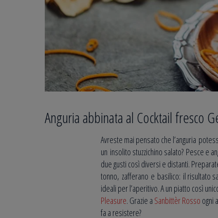
Anguria abbinata al Cocktail fresco G
Avreste mai pensato che l’anguria potess
un insolito stuzzichino salato? Pesce e a
due gusti così diversi e distanti. Prepara
tonno, zafferano e basilico: il risultato 
ideali per l’aperitivo. A un piatto così u
Pleasure
. Grazie a
Sanbittèr Rosso
ogni a
fa a resistere?