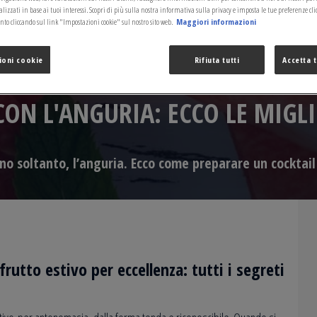
izzati in base ai tuoi interessi. Scopri di più sulla nostra informativa sulla privacy e imposta le tue preferenze cli
o cliccando sul link "Impostazioni cookie" sul nostro sito web.
Maggiori informazioni
ioni cookie
Rifiuta tutti
Accetta t
CON L'ANGURIA: ECCO LE MIGLI
uno soltanto, l’anguria. Ecco come preparare un cocktail
 frutto estivo per eccellenza: tutti i segreti