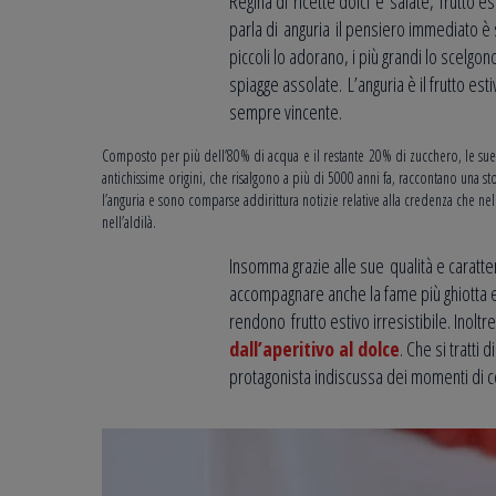
Regina di ricette dolci e salate, frutto 
parla di anguria il pensiero immediato è s
piccoli lo adorano, i più grandi lo scelgon
spiagge assolate. L’anguria è il frutto es
sempre vincente.
Composto per più dell’80% di acqua e il restante 20% di zucchero, le sue ca
antichissime origini, che risalgono a più di 5000 anni fa, raccontano una stor
l’anguria e sono comparse addirittura notizie relative alla credenza che ne
nell’aldilà.
Insomma grazie alle sue qualità e caratte
accompagnare anche la fame più ghiotta e 
rendono frutto estivo irresistibile. Inoltr
dall’aperitivo al dolce
. Che si tratti d
protagonista indiscussa dei momenti di con