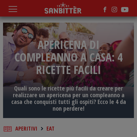
Salta
al
contenuto
principale
APERICENA DI
COMPLEANNO A CASA: 4
RICETTE FACILI
Quali sono le ricette più facili da creare per
realizzare un apericena per un compleanno a
casa che conquisti tutti gli ospiti? Ecco le 4 da
non perdere!
APERITIVI
EAT