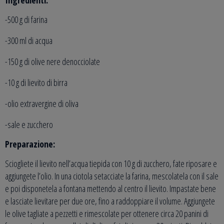
Ingredienti:
-500 g di farina
-300 ml di acqua
-150 g di olive nere denocciolate
-10 g di lievito di birra
-olio extravergine di oliva
-sale e zucchero
Preparazione:
Sciogliete il lievito nell’acqua tiepida con 10 g di zucchero, fate riposare e
aggiungete l’olio. In una ciotola setacciate la farina, mescolatela con il sale
e poi disponetela a fontana mettendo al centro il lievito. Impastate bene
e lasciate lievitare per due ore, fino a raddoppiare il volume. Aggiungete
le olive tagliate a pezzetti e rimescolate per ottenere circa 20 panini di