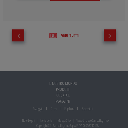
VEDI TUTTI
IL NOSTRO MONDO
PRODOTTI
COCKTAIL
MAGAZINE
Assaggia
Crea
Esplora
Speciali
Note Legali
Netiquette
Mappa Sito
News Gruppo Sanpellegrino
Copyright© - Sanpellegrino S.p.A P.IVA 00753740158