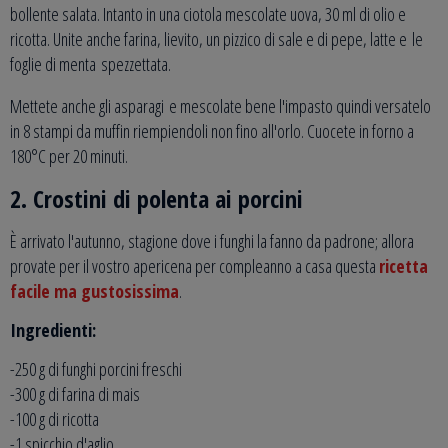
bollente salata. Intanto in una ciotola mescolate uova, 30 ml di olio e
ricotta. Unite anche farina, lievito, un pizzico di sale e di pepe, latte e le
foglie di menta spezzettata.
Mettete anche gli asparagi e mescolate bene l'impasto quindi versatelo
in 8 stampi da muffin riempiendoli non fino all'orlo. Cuocete in forno a
180°C per 20 minuti.
2. Crostini di polenta ai porcini
È arrivato l'autunno, stagione dove i funghi la fanno da padrone; allora
provate per il vostro apericena per compleanno a casa questa
ricetta
facile ma gustosissima
.
Ingredienti:
-250 g di funghi porcini freschi
-300 g di farina di mais
-100 g di ricotta
-1 spicchio d'aglio