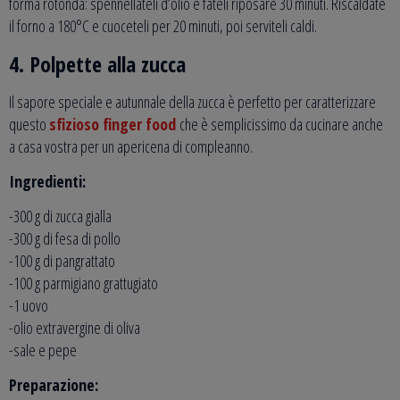
forma rotonda: spennellateli d’olio e fateli riposare 30 minuti. Riscaldate
il forno a 180°C e cuoceteli per 20 minuti, poi serviteli caldi.
4. Polpette alla zucca
Il sapore speciale e autunnale della zucca è perfetto per caratterizzare
questo
sfizioso finger food
che è semplicissimo da cucinare anche
a casa vostra per un apericena di compleanno.
Ingredienti:
-300 g di zucca gialla
-300 g di fesa di pollo
-100 g di pangrattato
-100 g parmigiano grattugiato
-1 uovo
-olio extravergine di oliva
-sale e pepe
Preparazione: