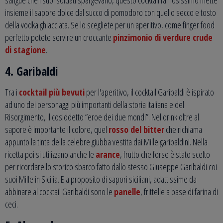
sangue che i suoi soldati spargevano, questo cocktail famosissimo mette
insieme il sapore dolce dal succo di pomodoro con quello secco e tosto
della vodka ghiacciata. Se lo scegliete per un aperitivo, come finger food
perfetto potete servire un croccante
pinzimonio di verdure crude
di stagione
.
4. Garibaldi
Tra i
cocktail più bevuti
per l'aperitivo, il cocktail Garibaldi è ispirato
ad uno dei personaggi più importanti della storia italiana e del
Risorgimento, il cosiddetto “eroe dei due mondi”. Nel drink oltre al
sapore è importante il colore, quel
rosso del bitter
che richiama
appunto la tinta della celebre giubba vestita dai Mille garibaldini. Nella
ricetta poi si utilizzano anche le
arance
, frutto che forse è stato scelto
per ricordare lo storico sbarco fatto dallo stesso Giuseppe Garibaldi coi
suoi Mille in Sicilia. E a proposito di sapori siciliani, adattissime da
abbinare al cocktail Garibaldi sono le
panelle
, frittelle a base di farina di
ceci.