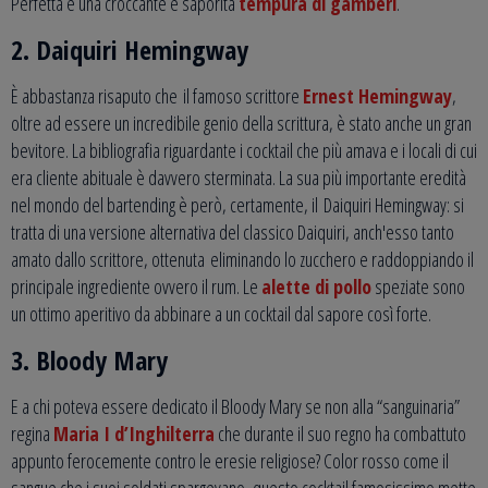
Perfetta è una croccante e saporita
tempura di gamberi
.
2. Daiquiri Hemingway
È abbastanza risaputo che il famoso scrittore
Ernest Hemingway
,
oltre ad essere un incredibile genio della scrittura, è stato anche un gran
bevitore. La bibliografia riguardante i cocktail che più amava e i locali di cui
era cliente abituale è davvero sterminata. La sua più importante eredità
nel mondo del bartending è però, certamente, il Daiquiri Hemingway: si
tratta di una versione alternativa del classico Daiquiri, anch'esso tanto
amato dallo scrittore, ottenuta eliminando lo zucchero e raddoppiando il
principale ingrediente ovvero il rum. Le
alette di pollo
speziate sono
un ottimo aperitivo da abbinare a un cocktail dal sapore così forte.
3. Bloody Mary
E a chi poteva essere dedicato il Bloody Mary se non alla “sanguinaria”
regina
Maria I d’Inghilterra
che durante il suo regno ha combattuto
appunto ferocemente contro le eresie religiose? Color rosso come il