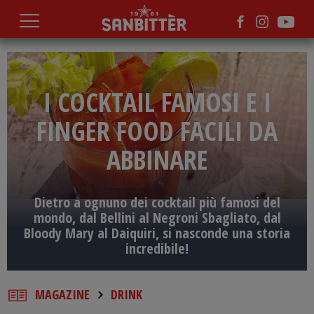
Salta
al
contenuto
principale
I COCKTAIL FAMOSI E I
FINGER FOOD FACILI DA
ABBINARE
Dietro a ognuno dei cocktail più famosi del
mondo, dal Bellini al Negroni Sbagliato, dal
Bloody Mary al Daiquiri, si nasconde una storia
incredibile!
MAGAZINE
DRINK