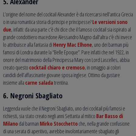
5. Alexander
L’origine del nome del cocktail Alexander è da ricercarsi nell’antica Grecia
o in una romantica storia di principi e principesse?
Le versioni sono
due
, infatti: da una parte c’è chi dice che il famoso cocktail sia ispirato al
grande condottiero macedone Alessandro Magno dall'altra c'è chi invece
lo attribuisce alla fantasia di
Henry Mac Elhone
, uno dei barman più
famosi di Londra durante la “Belle Epoque”. Pare infatti che nel 1922, in
onore del matrimonio della Principessa Mary con Lord Lascelles, abbia
creato questo
cocktail chiaro e cremoso
, in omaggio ai colori
candidi dell’affascinante giovane sposa inglese. Ottimo da gustare
insieme alla
carne salada
trentina.
6. Negroni Sbagliato
Leggenda vuole che il Negroni Sbagliato, uno dei cocktail più famosi e
richiesti, sia stato creato negli anni Settanta al mitico
Bar Basso di
Milano
dal barman
Mirko Stocchetto
che, nella grande confusione
di una serata di aperitivo, avrebbe involontariamente sbagliato gli