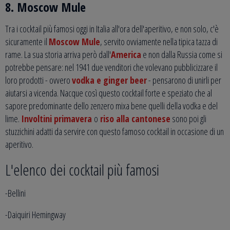
8. Moscow Mule
Tra i cocktail più famosi oggi in Italia all'ora dell'aperitivo, e non solo, c'è
sicuramente il
Moscow Mule
, servito ovviamente nella tipica tazza di
rame. La sua storia arriva però dall'
America
e non dalla Russia come si
potrebbe pensare: nel 1941 due venditori che volevano pubblicizzare il
loro prodotti - ovvero
vodka e ginger beer
- pensarono di unirli per
aiutarsi a vicenda. Nacque così questo cocktail forte e speziato che al
sapore predominante dello zenzero mixa bene quelli della vodka e del
lime.
Involtini primavera
o
riso alla cantonese
sono poi gli
stuzzichini adatti da servire con questo famoso cocktail in occasione di un
aperitivo.
L'elenco dei cocktail più famosi
-Bellini
-Daiquiri Hemingway