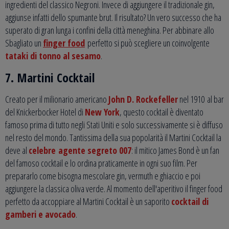
ingredienti del classico Negroni. Invece di aggiungere il tradizionale gin,
aggiunse infatti dello spumante brut. Il risultato? Un vero successo che ha
superato di gran lunga i confini della città meneghina. Per abbinare allo
Sbagliato un
finger food
perfetto si può scegliere un coinvolgente
tataki di tonno al sesamo
.
7. Martini Cocktail
Creato per il milionario americano
John D. Rockefeller
nel 1910 al bar
del Knickerbocker Hotel di
New York
, questo cocktail è diventato
famoso prima di tutto negli Stati Uniti e solo successivamente si è diffuso
nel resto del mondo. Tantissima della sua popolarità il Martini Cocktail la
deve al
celebre agente segreto 007
: il mitico James Bond è un fan
del famoso cocktail e lo ordina praticamente in ogni suo film. Per
prepararlo come bisogna mescolare gin, vermuth e ghiaccio e poi
aggiungere la classica oliva verde. Al momento dell'aperitivo il finger food
perfetto da accoppiare al Martini Cocktail è un saporito
cocktail di
gamberi e avocado
.