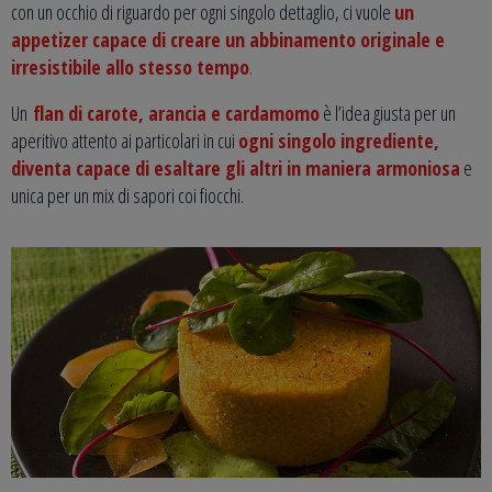
con un occhio di riguardo per ogni singolo dettaglio, ci vuole
un
appetizer capace di creare un abbinamento originale e
irresistibile allo stesso tempo
.
Un
flan di carote, arancia e cardamomo
è l’idea giusta per un
aperitivo attento ai particolari in cui
ogni singolo ingrediente,
diventa capace di esaltare gli altri in maniera armoniosa
e
unica per un mix di sapori coi fiocchi.