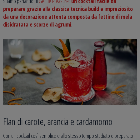
Stiamo parlando di
Gentle Pleasure
:
un cocktail facile da
preparare grazie alla classica tecnica build e impreziosito
da una decorazione attenta composta da fettine di mela
disidratata e scorze di agrumi
.
Flan di carote, arancia e cardamomo
Con un cocktail così semplice e allo stesso tempo studiato e preparato