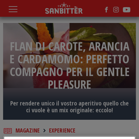
Salta
al
contenuto
principale
FLAN DI CAROTE, ARANCIA
E CARDAMOMO: PERFETTO
COMPAGNO PER IL GENTLE
PLEASURE
Per rendere unico il vostro aperitivo quello che
ci vuole è un mix originale: eccolo!
MAGAZINE
EXPERIENCE