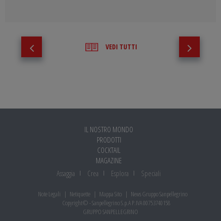
VEDI TUTTI
IL NOSTRO MONDO
PRODOTTI
COCKTAIL
MAGAZINE
Assaggia
Crea
Esplora
Speciali
Note Legali
Netiquette
Mappa Sito
News Gruppo Sanpellegrino
Copyright© - Sanpellegrino S.p.A P.IVA 00753740158
GRUPPO SANPELLEGRINO