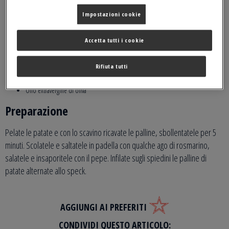
Ingredienti
Impostazioni cookie
2 patate da 100g l’una
Accetta tutti i cookie
50g di speck
8 rametti rosmarino
Rifiuta tutti
Sale q.b.
Pepe q.b.
Olio extravergine di oliva
Preparazione
Pelate le patate e con lo scavino ricavate le palline, sbollentatele per 5
minuti. Scolatele e saltatele in padella con qualche ago di rosmarino,
salatele e insaporitele con il pepe. Infilate sugli spiedini le palline di
patate alternate allo speck.
AGGIUNGI AI PREFERITI
CONDIVIDI QUESTO ARTICOLO: