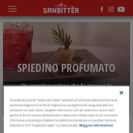
Salta
al
contenuto
principale
SPIEDINO PROFUMATO
Un appetizer veloce che fa sposare la
delicatezza delle patate con il sapore robusto
dello speck per dare vita a una ricetta
Cliccando sul pulsante "Accetta tutti i cookie" acconsenti all'utilizzo di cookie di prima e terza
originale.
parte (o tecnologie simili) al fine di migliorare la tua esperienza di navigazione web, fare
valutazioni sui nostri utenti, raccogliere informazioni utili per consentire a noi e ai nostri
partner di fornirti annunci personalizzati in base ai tuoi interessi. Scopri di più sulla nostra
informativa sulla privacy e imposta le tue preferenze cliccando qui o in qualsiasi momento
MAGAZINE
EXPERIENCE
cliccando sul link "Impostazioni cookie" sul nostro sito web.
Maggiori informazioni