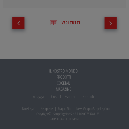
VEDI TUTTI
IL NOSTRO MONDO
PRODOTTI
COCKTAIL
MAGAZINE
Assaggia
Crea
Esplora
Speciali
Note Legali
Netiquette
Mappa Sito
News Gruppo Sanpellegrino
Copyright© - Sanpellegrino S.p.A P.IVA 00753740158
GRUPPO SANPELLEGRINO