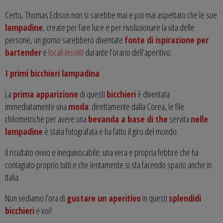
Certo, Thomas Edison non si sarebbe mai e poi mai aspettato che le sue
lampadine
, create per fare luce e per rivoluzionare la vita delle
persone, un giorno sarebbero diventate
fonte di ispirazione per
bartender
e
locali insoliti
durante l’orario dell’aperitivo.
I primi bicchieri lampadina
La
prima apparizione
di questi
bicchieri
è diventata
immediatamente una
moda
: direttamente dalla Corea, le file
chilometriche per avere una
bevanda a base di the
servita
nelle
lampadine
è stata fotografata e ha fatto il giro del mondo.
Il risultato ovvio e inequivocabile: una vera e propria febbre che ha
contagiato proprio tutti e che lentamente si sta facendo spazio anche in
Italia.
Non vediamo l’ora di
gustare un aperitivo
in questi
splendidi
bicchieri
e voi?