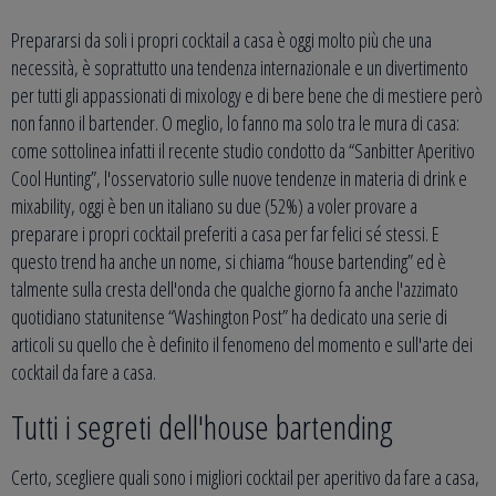
Prepararsi da soli i propri cocktail a casa è oggi molto più che una
necessità, è soprattutto una tendenza internazionale e un divertimento
per tutti gli appassionati di mixology e di bere bene che di mestiere però
non fanno il bartender. O meglio, lo fanno ma solo tra le mura di casa:
come sottolinea infatti il recente studio condotto da “Sanbitter Aperitivo
Cool Hunting”, l'osservatorio sulle nuove tendenze in materia di drink e
mixability, oggi è ben un italiano su due (52%) a voler provare a
preparare i propri cocktail preferiti a casa per far felici sé stessi. E
questo trend ha anche un nome, si chiama “house bartending” ed è
talmente sulla cresta dell'onda che qualche giorno fa anche l'azzimato
quotidiano statunitense “Washington Post” ha dedicato una serie di
articoli su quello che è definito il fenomeno del momento e sull'arte dei
cocktail da fare a casa.
Tutti i segreti dell'house bartending
Certo, scegliere quali sono i migliori cocktail per aperitivo da fare a casa,