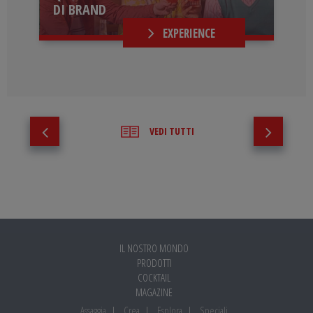
DI BRAND
EXPERIENCE
VEDI TUTTI
IL NOSTRO MONDO
PRODOTTI
COCKTAIL
MAGAZINE
Assaggia
Crea
Esplora
Speciali