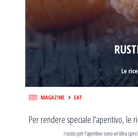
RUST
Le ric
MAGAZINE
EAT
Per rendere speciale l’aperitivo, le ri
I rustici per l’aperitivo sono un’idea spec