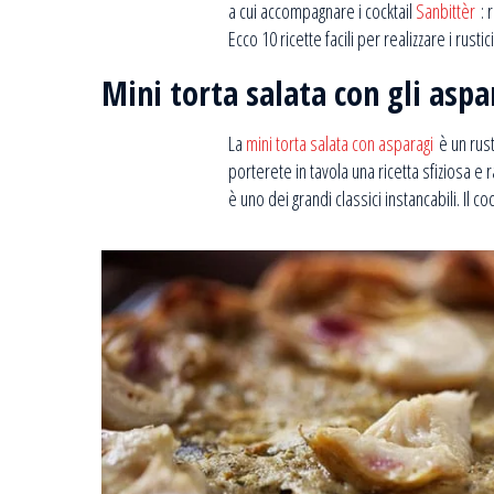
a cui accompagnare i cocktail
Sanbittèr
: 
Ecco 10 ricette facili per realizzare i rustic
Mini torta salata con gli aspa
La
mini torta salata con asparagi
è un rust
porterete in tavola una ricetta sfiziosa e r
è uno dei grandi classici instancabili. Il c