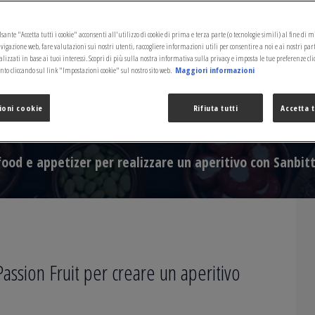
sante "Accetta tutti i cookie" acconsenti all'utilizzo di cookie di prima e terza parte (o tecnologie simili) al fine di 
vigazione web, fare valutazioni sui nostri utenti, raccogliere informazioni utili per consentire a noi e ai nostri par
izzati in base ai tuoi interessi. Scopri di più sulla nostra informativa sulla privacy e imposta le tue preferenze cli
o cliccando sul link "Impostazioni cookie" sul nostro sito web.
Maggiori informazioni
I PER SANBITTER EMOZIONI PA
ioni cookie
Rifiuta tutti
Accetta t
 food e appetizer per realizzare un aperitivo con Sanbit
assion Fruit per creare un aperitivo