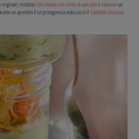
o originale, rendono i
bicchierini con crema di avocado e salmone
un
ante un aperitivo il cui protagonista indiscusso è
Sanbittèr Emozioni