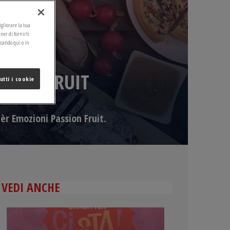
migliorare la tua
tner di fornirti
ccando qui o in
SSION FRUIT
utti i cookie
tèr Emozioni Passion Fruit.
VEDI ANCHE