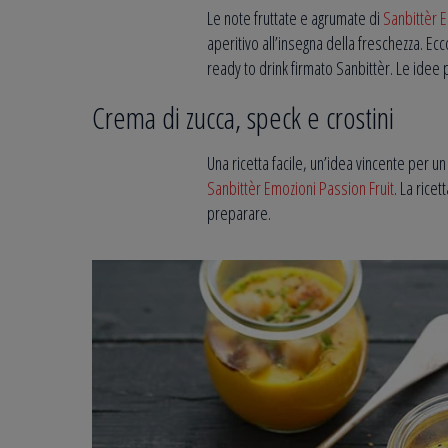
Le note fruttate e agrumate di
Sanbittèr E
aperitivo all’insegna della freschezza. Ecco t
ready to drink firmato Sanbittèr. Le idee
Crema di zucca, speck e crostini
Una ricetta facile, un’idea vincente per un 
Sanbittèr Emozioni Passion Fruit
. La rice
preparare.