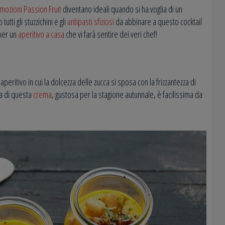
mozioni Passion Fruit
diventano ideali quando si ha voglia di un
utti gli stuzzichini e gli
antipasti sfiziosi
da abbinare a questo cocktail
 per un
aperitivo a casa
che vi farà sentire dei veri chef!
aperitivo in cui la dolcezza delle zucca si sposa con la frizzantezza di
tta di questa
crema
, gustosa per la stagione autunnale, è facilissima da