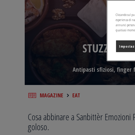
Cliccando sul pul
esperienza di na
annunci personal
qualsiasi moment
STUZZICHIN
Impostaz
Antipasti sfiziosi, finger
MAGAZINE
EAT
Cosa abbinare a Sanbittèr Emozioni P
goloso.