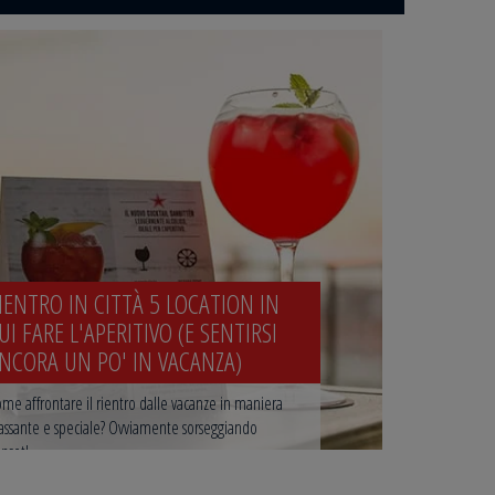
IENTRO IN CITTÀ 5 LOCATION IN
UI FARE L'APERITIVO (E SENTIRSI
NCORA UN PO' IN VACANZA)
me affrontare il rientro dalle vacanze in maniera
lassante e speciale? Ovviamente sorseggiando
nset!...