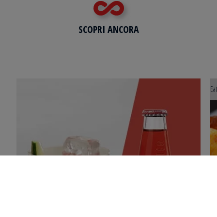
SCOPRI ANCORA
Eat
APPLE HOUR
Il simbolo del Trentino per un aperitivo genuino e