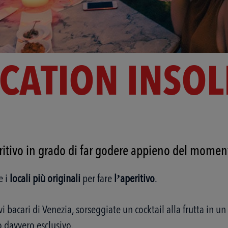
CATION INSOL
itivo in grado di far godere appieno del momento
e i
locali più originali
per fare
l’aperitivo
.
vi bacari di Venezia, sorseggiate un cocktail alla frutta in un
o davvero esclusivo.