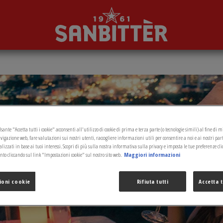
sante "Accetta tutti i cookie" acconsenti all'utilizzo di cookie di prima e terza parte (o tecnologie simili) al fine di 
vigazione web, fare valutazioni sui nostri utenti, raccogliere informazioni utili per consentire a noi e ai nostri par
izzati in base ai tuoi interessi. Scopri di più sulla nostra informativa sulla privacy e imposta le tue preferenze cli
o cliccando sul link "Impostazioni cookie" sul nostro sito web.
Maggiori informazioni
ioni cookie
Rifiuta tutti
Accetta t