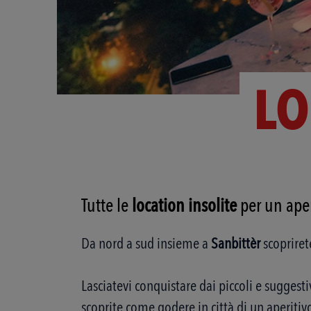
LO
Tutte le
location insolite
per un aper
Da nord a sud insieme a
Sanbittèr
scopriret
Lasciatevi conquistare dai piccoli e suggesti
scoprite come godere in città di un aperitiv