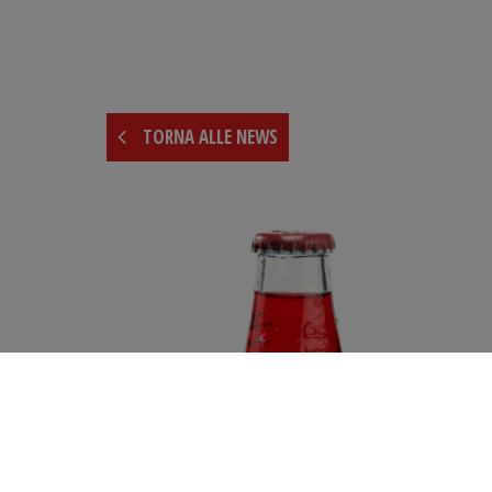
TORNA ALLE NEWS
SCOPRI ORA
Rosso, frizzante e allegro. Da sempre un'icona