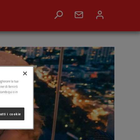
migliorare la tua
tner di fornirti
ccando qui o in
utti i cookie